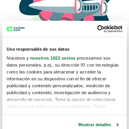
Uso responsable de sus datos
Nosotros y
nuestros 1022 socios
procesamos sus
datos personales, p.ej., su dirección IP, con tecnologías
como las cookies para almacenar y acceder la
Lo sentimos, no sabemos como
información en su dispositivo con el fin de ofrecer
te hemos traido hasta aquí.
publicidad y contenido personalizados, medición de
publicidad y contenido, investigación de audiencia y
desarrollo de servicios. Tiene la opción de seleccionar
Pero puedes encontrar el coche que estás
quién usa sus datos y con qué propósitos. Puede
buscando en alguno de estos enlaces:
cambiar o retirar su consentimiento en cualquier
momento desde la Declaración de cookies o clicando en
Coches nuevos
Mostrar detalles
el Menú de consentimiento.