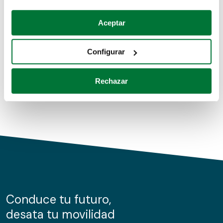
Coches de segunda mano
Si lo permite, también quisiéramos:
Aceptar
Recopilar información sobre su ubicación geográfica
Coches de km0
que puede tener una precisión de varios metros
Configurar
Coches de renting
Identificar su dispositivo analizándolo activamente
para buscar características específicas (huellas
Rechazar
digitales)
Obtenga más información sobre cómo se procesan sus
datos personales y establezca sus preferencias en la
sección de datos
. Puede cambiar o retirar su
consentimiento en cualquier momento en la Declaración
de cookies.
Las cookies de este sitio web se usan para personalizar
el contenido y los anuncios, ofrecer funciones de redes
sociales y analizar el tráfico. Además, compartimos
Conduce tu futuro,
información sobre el uso que haga del sitio web con
desata tu movilidad
nuestros partners de redes sociales, publicidad y análisis