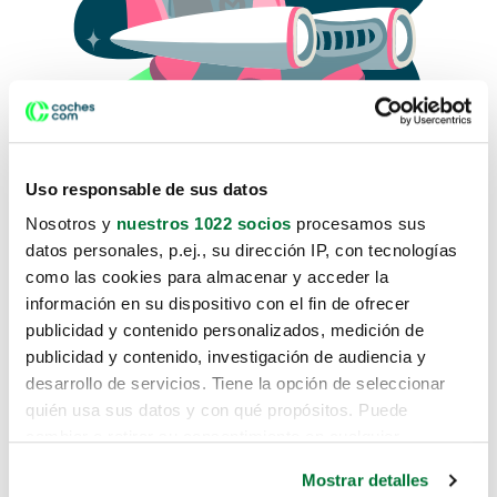
Uso responsable de sus datos
Nosotros y
nuestros 1022 socios
procesamos sus
datos personales, p.ej., su dirección IP, con tecnologías
como las cookies para almacenar y acceder la
Lo sentimos, no sabemos como
información en su dispositivo con el fin de ofrecer
te hemos traido hasta aquí.
publicidad y contenido personalizados, medición de
publicidad y contenido, investigación de audiencia y
desarrollo de servicios. Tiene la opción de seleccionar
Pero puedes encontrar el coche que estás
quién usa sus datos y con qué propósitos. Puede
buscando en alguno de estos enlaces:
cambiar o retirar su consentimiento en cualquier
momento desde la Declaración de cookies o clicando en
Coches nuevos
Mostrar detalles
el Menú de consentimiento.