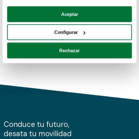
Coches de segunda mano
Si lo permite, también quisiéramos:
Aceptar
Recopilar información sobre su ubicación geográfica
Coches de km0
que puede tener una precisión de varios metros
Configurar
Coches de renting
Identificar su dispositivo analizándolo activamente
para buscar características específicas (huellas
Rechazar
digitales)
Obtenga más información sobre cómo se procesan sus
datos personales y establezca sus preferencias en la
sección de datos
. Puede cambiar o retirar su
consentimiento en cualquier momento en la Declaración
de cookies.
Las cookies de este sitio web se usan para personalizar
el contenido y los anuncios, ofrecer funciones de redes
sociales y analizar el tráfico. Además, compartimos
Conduce tu futuro,
información sobre el uso que haga del sitio web con
desata tu movilidad
nuestros partners de redes sociales, publicidad y análisis