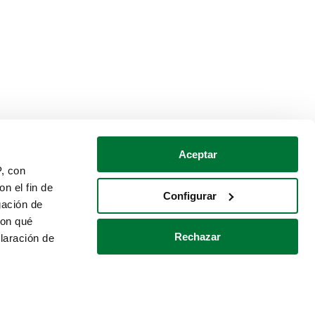
Aceptar
P, con
n el fin de
Configurar
gación de
con qué
Rechazar
laración de
Política de cookies
Contacto
 varios metros