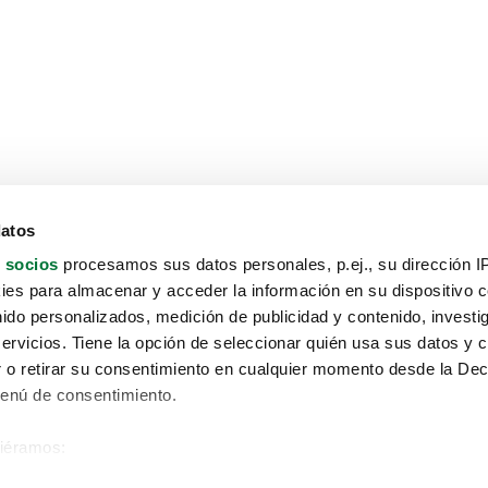
datos
 socios
procesamos sus datos personales, p.ej., su dirección I
es para almacenar y acceder la información en su dispositivo co
nido personalizados, medición de publicidad y contenido, investi
servicios. Tiene la opción de seleccionar quién usa sus datos y 
 o retirar su consentimiento en cualquier momento desde la Dec
Menú de consentimiento.
siéramos:
Aviso protección de datos
 sobre su ubicación geográfica que puede tener una precisión de