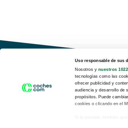
Uso responsable de sus 
Nosotros y
nuestros 1022
tecnologías como las cooki
Conduce tu futuro,
ofrecer publicidad y conte
desata tu movilidad
audiencia y desarrollo de 
propósitos. Puede cambiar
cookies o clicando en el 
Si lo permite, también qui
Acerca de nosotros
Aviso legal
Recopilar información