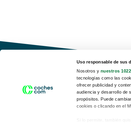
Uso responsable de sus 
Nosotros y
nuestros 1022
tecnologías como las cooki
Conduce tu futuro,
ofrecer publicidad y conte
desata tu movilidad
audiencia y desarrollo de 
propósitos. Puede cambiar
cookies o clicando en el 
Si lo permite, también qui
Acerca de nosotros
Aviso legal
Recopilar información