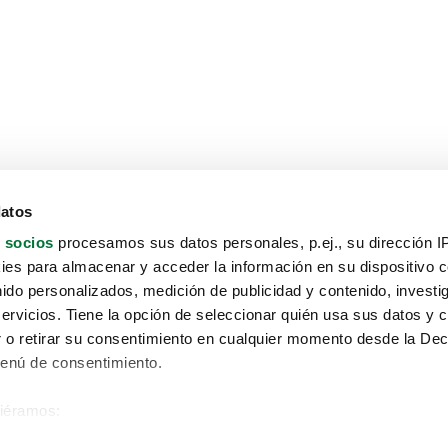
datos
 socios
procesamos sus datos personales, p.ej., su dirección I
es para almacenar y acceder la información en su dispositivo co
nido personalizados, medición de publicidad y contenido, investi
servicios. Tiene la opción de seleccionar quién usa sus datos y 
 o retirar su consentimiento en cualquier momento desde la Dec
Menú de consentimiento.
siéramos:
Aviso protección de datos
 sobre su ubicación geográfica que puede tener una precisión de