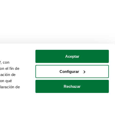
Aceptar
P, con
n el fin de
Configurar
gación de
con qué
Rechazar
laración de
Política de cookies
Contacto
 varios metros