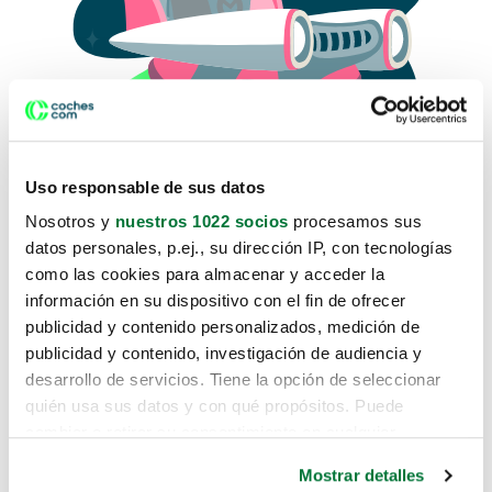
Uso responsable de sus datos
Nosotros y
nuestros 1022 socios
procesamos sus
datos personales, p.ej., su dirección IP, con tecnologías
como las cookies para almacenar y acceder la
Lo sentimos, no sabemos como
información en su dispositivo con el fin de ofrecer
te hemos traido hasta aquí.
publicidad y contenido personalizados, medición de
publicidad y contenido, investigación de audiencia y
desarrollo de servicios. Tiene la opción de seleccionar
Pero puedes encontrar el coche que estás
quién usa sus datos y con qué propósitos. Puede
buscando en alguno de estos enlaces:
cambiar o retirar su consentimiento en cualquier
momento desde la Declaración de cookies o clicando en
Coches nuevos
Mostrar detalles
el Menú de consentimiento.