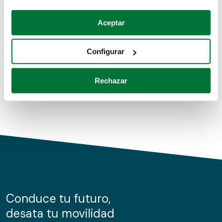
Coches de segunda mano
Si lo permite, también quisiéramos:
Aceptar
Recopilar información sobre su ubicación geográfica
Coches de km0
que puede tener una precisión de varios metros
Configurar
Coches de renting
Identificar su dispositivo analizándolo activamente
para buscar características específicas (huellas
Rechazar
digitales)
Obtenga más información sobre cómo se procesan sus
datos personales y establezca sus preferencias en la
sección de datos
. Puede cambiar o retirar su
consentimiento en cualquier momento en la Declaración
de cookies.
Las cookies de este sitio web se usan para personalizar
el contenido y los anuncios, ofrecer funciones de redes
sociales y analizar el tráfico. Además, compartimos
Conduce tu futuro,
información sobre el uso que haga del sitio web con
desata tu movilidad
nuestros partners de redes sociales, publicidad y análisis