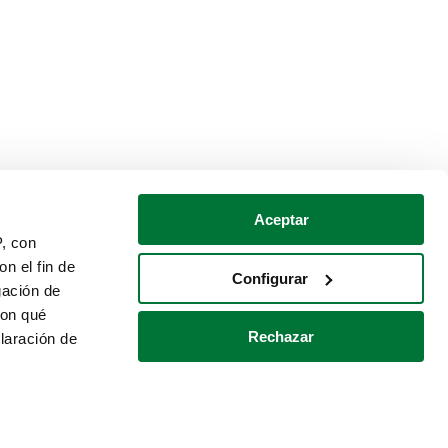
Aceptar
P, con
n el fin de
Configurar
gación de
con qué
Rechazar
laración de
Política de cookies
Contacto
 varios metros