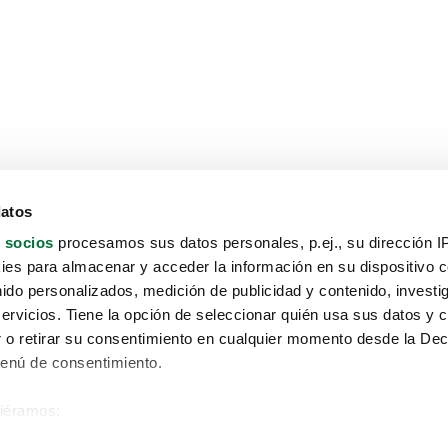
datos
 socios
procesamos sus datos personales, p.ej., su dirección I
es para almacenar y acceder la información en su dispositivo co
nido personalizados, medición de publicidad y contenido, investi
servicios. Tiene la opción de seleccionar quién usa sus datos y 
 o retirar su consentimiento en cualquier momento desde la Dec
Menú de consentimiento.
siéramos:
Aviso protección de datos
 sobre su ubicación geográfica que puede tener una precisión de