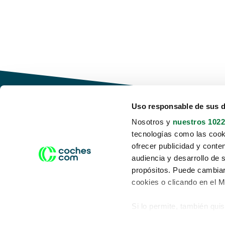
Uso responsable de sus 
Nosotros y
nuestros 1022
tecnologías como las cooki
Conduce tu futuro,
ofrecer publicidad y conte
desata tu movilidad
audiencia y desarrollo de 
propósitos. Puede cambiar
cookies o clicando en el 
Si lo permite, también qui
Acerca de nosotros
Aviso legal
Recopilar información