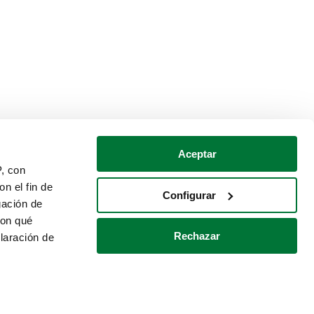
Aceptar
P, con
n el fin de
Configurar
gación de
con qué
Rechazar
laración de
Política de cookies
Contacto
 varios metros