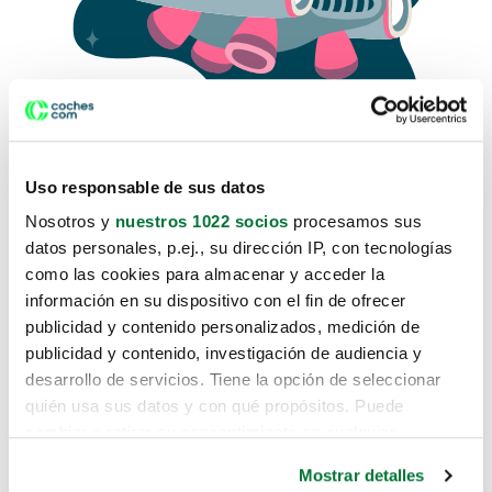
Uso responsable de sus datos
Nosotros y
nuestros 1022 socios
procesamos sus
datos personales, p.ej., su dirección IP, con tecnologías
como las cookies para almacenar y acceder la
Lo sentimos, no sabemos como
información en su dispositivo con el fin de ofrecer
te hemos traido hasta aquí.
publicidad y contenido personalizados, medición de
publicidad y contenido, investigación de audiencia y
desarrollo de servicios. Tiene la opción de seleccionar
Pero puedes encontrar el coche que estás
quién usa sus datos y con qué propósitos. Puede
buscando en alguno de estos enlaces:
cambiar o retirar su consentimiento en cualquier
momento desde la Declaración de cookies o clicando en
Coches nuevos
Mostrar detalles
el Menú de consentimiento.