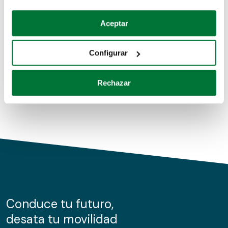
Coches de segunda mano
Si lo permite, también quisiéramos:
Aceptar
Recopilar información sobre su ubicación geográfica
Coches de km0
que puede tener una precisión de varios metros
Configurar
Coches de renting
Identificar su dispositivo analizándolo activamente
para buscar características específicas (huellas
Rechazar
digitales)
Obtenga más información sobre cómo se procesan sus
datos personales y establezca sus preferencias en la
sección de datos
. Puede cambiar o retirar su
consentimiento en cualquier momento en la Declaración
de cookies.
Las cookies de este sitio web se usan para personalizar
el contenido y los anuncios, ofrecer funciones de redes
sociales y analizar el tráfico. Además, compartimos
Conduce tu futuro,
información sobre el uso que haga del sitio web con
desata tu movilidad
nuestros partners de redes sociales, publicidad y análisis