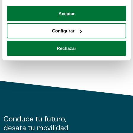
Coches de segunda mano
Si lo permite, también quisiéramos:
Aceptar
Recopilar información sobre su ubicación geográfica
Coches de km0
que puede tener una precisión de varios metros
Configurar
Coches de renting
Identificar su dispositivo analizándolo activamente
para buscar características específicas (huellas
Rechazar
digitales)
Obtenga más información sobre cómo se procesan sus
datos personales y establezca sus preferencias en la
sección de datos
. Puede cambiar o retirar su
consentimiento en cualquier momento en la Declaración
de cookies.
Las cookies de este sitio web se usan para personalizar
el contenido y los anuncios, ofrecer funciones de redes
sociales y analizar el tráfico. Además, compartimos
Conduce tu futuro,
información sobre el uso que haga del sitio web con
desata tu movilidad
nuestros partners de redes sociales, publicidad y análisis