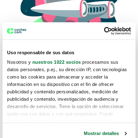
Uso responsable de sus datos
Nosotros y
nuestros 1022 socios
procesamos sus
datos personales, p.ej., su dirección IP, con tecnologías
como las cookies para almacenar y acceder la
Lo sentimos, no sabemos como
información en su dispositivo con el fin de ofrecer
te hemos traido hasta aquí.
publicidad y contenido personalizados, medición de
publicidad y contenido, investigación de audiencia y
desarrollo de servicios. Tiene la opción de seleccionar
Pero puedes encontrar el coche que estás
quién usa sus datos y con qué propósitos. Puede
buscando en alguno de estos enlaces:
cambiar o retirar su consentimiento en cualquier
momento desde la Declaración de cookies o clicando en
Coches nuevos
Mostrar detalles
el Menú de consentimiento.