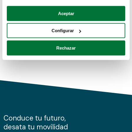
Coches de segunda mano
Si lo permite, también quisiéramos:
Aceptar
Recopilar información sobre su ubicación geográfica
Coches de km0
que puede tener una precisión de varios metros
Configurar
Coches de renting
Identificar su dispositivo analizándolo activamente
para buscar características específicas (huellas
Rechazar
digitales)
Obtenga más información sobre cómo se procesan sus
datos personales y establezca sus preferencias en la
sección de datos
. Puede cambiar o retirar su
consentimiento en cualquier momento en la Declaración
de cookies.
Las cookies de este sitio web se usan para personalizar
el contenido y los anuncios, ofrecer funciones de redes
sociales y analizar el tráfico. Además, compartimos
Conduce tu futuro,
información sobre el uso que haga del sitio web con
desata tu movilidad
nuestros partners de redes sociales, publicidad y análisis