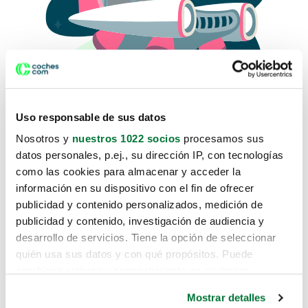
Uso responsable de sus datos
Nosotros y
nuestros 1022 socios
procesamos sus
datos personales, p.ej., su dirección IP, con tecnologías
como las cookies para almacenar y acceder la
Lo sentimos, no sabemos como
información en su dispositivo con el fin de ofrecer
te hemos traido hasta aquí.
publicidad y contenido personalizados, medición de
publicidad y contenido, investigación de audiencia y
desarrollo de servicios. Tiene la opción de seleccionar
Pero puedes encontrar el coche que estás
quién usa sus datos y con qué propósitos. Puede
buscando en alguno de estos enlaces:
cambiar o retirar su consentimiento en cualquier
momento desde la Declaración de cookies o clicando en
Coches nuevos
Mostrar detalles
el Menú de consentimiento.