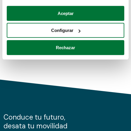
Coches de segunda mano
Si lo permite, también quisiéramos:
Aceptar
Recopilar información sobre su ubicación geográfica
Coches de km0
que puede tener una precisión de varios metros
Configurar
Coches de renting
Identificar su dispositivo analizándolo activamente
para buscar características específicas (huellas
Rechazar
digitales)
Obtenga más información sobre cómo se procesan sus
datos personales y establezca sus preferencias en la
sección de datos
. Puede cambiar o retirar su
consentimiento en cualquier momento en la Declaración
de cookies.
Las cookies de este sitio web se usan para personalizar
el contenido y los anuncios, ofrecer funciones de redes
sociales y analizar el tráfico. Además, compartimos
Conduce tu futuro,
información sobre el uso que haga del sitio web con
desata tu movilidad
nuestros partners de redes sociales, publicidad y análisis