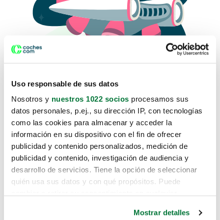
Uso responsable de sus datos
Nosotros y
nuestros 1022 socios
procesamos sus
datos personales, p.ej., su dirección IP, con tecnologías
como las cookies para almacenar y acceder la
Lo sentimos, no sabemos como
información en su dispositivo con el fin de ofrecer
te hemos traido hasta aquí.
publicidad y contenido personalizados, medición de
publicidad y contenido, investigación de audiencia y
desarrollo de servicios. Tiene la opción de seleccionar
Pero puedes encontrar el coche que estás
quién usa sus datos y con qué propósitos. Puede
buscando en alguno de estos enlaces:
cambiar o retirar su consentimiento en cualquier
momento desde la Declaración de cookies o clicando en
Coches nuevos
Mostrar detalles
el Menú de consentimiento.