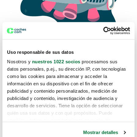
Uso responsable de sus datos
Nosotros y
nuestros 1022 socios
procesamos sus
datos personales, p.ej., su dirección IP, con tecnologías
como las cookies para almacenar y acceder la
Lo sentimos, no sabemos como
información en su dispositivo con el fin de ofrecer
te hemos traido hasta aquí.
publicidad y contenido personalizados, medición de
publicidad y contenido, investigación de audiencia y
desarrollo de servicios. Tiene la opción de seleccionar
Pero puedes encontrar el coche que estás
quién usa sus datos y con qué propósitos. Puede
buscando en alguno de estos enlaces:
cambiar o retirar su consentimiento en cualquier
momento desde la Declaración de cookies o clicando en
Coches nuevos
Mostrar detalles
el Menú de consentimiento.