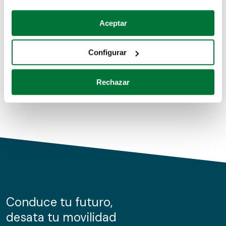
Coches de segunda mano
Si lo permite, también quisiéramos:
Aceptar
Recopilar información sobre su ubicación geográfica
Coches de km0
que puede tener una precisión de varios metros
Configurar
Coches de renting
Identificar su dispositivo analizándolo activamente
para buscar características específicas (huellas
Rechazar
digitales)
Obtenga más información sobre cómo se procesan sus
datos personales y establezca sus preferencias en la
sección de datos
. Puede cambiar o retirar su
consentimiento en cualquier momento en la Declaración
de cookies.
Las cookies de este sitio web se usan para personalizar
el contenido y los anuncios, ofrecer funciones de redes
sociales y analizar el tráfico. Además, compartimos
Conduce tu futuro,
información sobre el uso que haga del sitio web con
desata tu movilidad
nuestros partners de redes sociales, publicidad y análisis