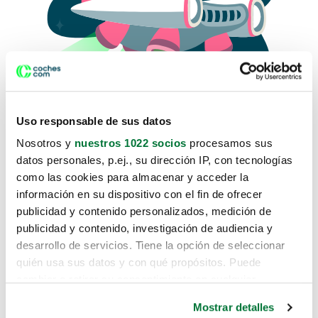
Uso responsable de sus datos
Nosotros y
nuestros 1022 socios
procesamos sus
datos personales, p.ej., su dirección IP, con tecnologías
como las cookies para almacenar y acceder la
Lo sentimos, no sabemos como
información en su dispositivo con el fin de ofrecer
te hemos traido hasta aquí.
publicidad y contenido personalizados, medición de
publicidad y contenido, investigación de audiencia y
desarrollo de servicios. Tiene la opción de seleccionar
Pero puedes encontrar el coche que estás
quién usa sus datos y con qué propósitos. Puede
buscando en alguno de estos enlaces:
cambiar o retirar su consentimiento en cualquier
momento desde la Declaración de cookies o clicando en
Coches nuevos
Mostrar detalles
el Menú de consentimiento.