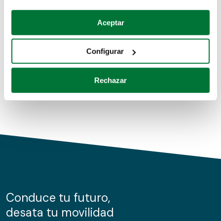
Coches de segunda mano
Si lo permite, también quisiéramos:
Aceptar
Recopilar información sobre su ubicación geográfica
Coches de km0
que puede tener una precisión de varios metros
Configurar
Coches de renting
Identificar su dispositivo analizándolo activamente
para buscar características específicas (huellas
Rechazar
digitales)
Obtenga más información sobre cómo se procesan sus
datos personales y establezca sus preferencias en la
sección de datos
. Puede cambiar o retirar su
consentimiento en cualquier momento en la Declaración
de cookies.
Las cookies de este sitio web se usan para personalizar
el contenido y los anuncios, ofrecer funciones de redes
sociales y analizar el tráfico. Además, compartimos
Conduce tu futuro,
información sobre el uso que haga del sitio web con
desata tu movilidad
nuestros partners de redes sociales, publicidad y análisis