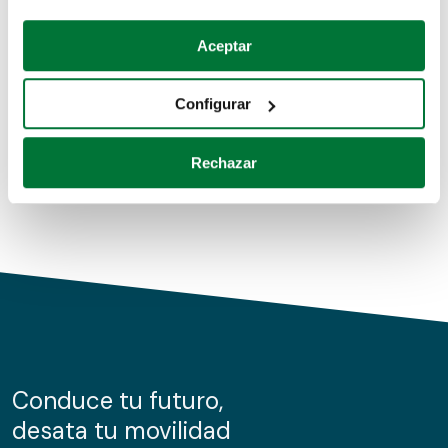
Coches de segunda mano
Si lo permite, también quisiéramos:
Aceptar
Recopilar información sobre su ubicación geográfica
Coches de km0
que puede tener una precisión de varios metros
Configurar
Coches de renting
Identificar su dispositivo analizándolo activamente
para buscar características específicas (huellas
Rechazar
digitales)
Obtenga más información sobre cómo se procesan sus
datos personales y establezca sus preferencias en la
sección de datos
. Puede cambiar o retirar su
consentimiento en cualquier momento en la Declaración
de cookies.
Las cookies de este sitio web se usan para personalizar
el contenido y los anuncios, ofrecer funciones de redes
sociales y analizar el tráfico. Además, compartimos
Conduce tu futuro,
información sobre el uso que haga del sitio web con
desata tu movilidad
nuestros partners de redes sociales, publicidad y análisis