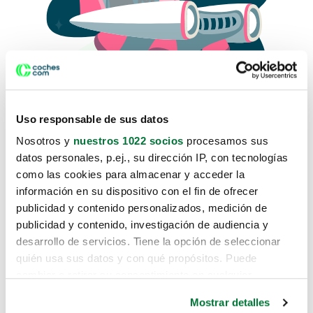
Uso responsable de sus datos
Nosotros y
nuestros 1022 socios
procesamos sus
datos personales, p.ej., su dirección IP, con tecnologías
como las cookies para almacenar y acceder la
Lo sentimos, no sabemos como
información en su dispositivo con el fin de ofrecer
te hemos traido hasta aquí.
publicidad y contenido personalizados, medición de
publicidad y contenido, investigación de audiencia y
desarrollo de servicios. Tiene la opción de seleccionar
Pero puedes encontrar el coche que estás
quién usa sus datos y con qué propósitos. Puede
buscando en alguno de estos enlaces:
cambiar o retirar su consentimiento en cualquier
momento desde la Declaración de cookies o clicando en
Coches nuevos
Mostrar detalles
el Menú de consentimiento.