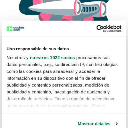
Uso responsable de sus datos
Nosotros y
nuestros 1022 socios
procesamos sus
datos personales, p.ej., su dirección IP, con tecnologías
como las cookies para almacenar y acceder la
Lo sentimos, no sabemos como
información en su dispositivo con el fin de ofrecer
te hemos traido hasta aquí.
publicidad y contenido personalizados, medición de
publicidad y contenido, investigación de audiencia y
desarrollo de servicios. Tiene la opción de seleccionar
Pero puedes encontrar el coche que estás
quién usa sus datos y con qué propósitos. Puede
buscando en alguno de estos enlaces:
cambiar o retirar su consentimiento en cualquier
momento desde la Declaración de cookies o clicando en
Coches nuevos
Mostrar detalles
el Menú de consentimiento.