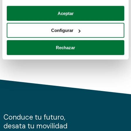
Coches de segunda mano
Si lo permite, también quisiéramos:
Aceptar
Recopilar información sobre su ubicación geográfica
Coches de km0
que puede tener una precisión de varios metros
Configurar
Coches de renting
Identificar su dispositivo analizándolo activamente
para buscar características específicas (huellas
Rechazar
digitales)
Obtenga más información sobre cómo se procesan sus
datos personales y establezca sus preferencias en la
sección de datos
. Puede cambiar o retirar su
consentimiento en cualquier momento en la Declaración
de cookies.
Las cookies de este sitio web se usan para personalizar
el contenido y los anuncios, ofrecer funciones de redes
sociales y analizar el tráfico. Además, compartimos
Conduce tu futuro,
información sobre el uso que haga del sitio web con
desata tu movilidad
nuestros partners de redes sociales, publicidad y análisis