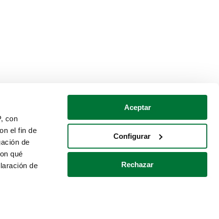
Aceptar
P, con
n el fin de
Configurar
gación de
con qué
Rechazar
laración de
Política de cookies
Contacto
 varios metros