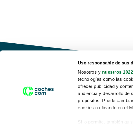
Uso responsable de sus 
Nosotros y
nuestros 1022
tecnologías como las cooki
Conduce tu futuro,
ofrecer publicidad y conte
desata tu movilidad
audiencia y desarrollo de 
propósitos. Puede cambiar
cookies o clicando en el 
Si lo permite, también qui
Acerca de nosotros
Aviso legal
Recopilar información