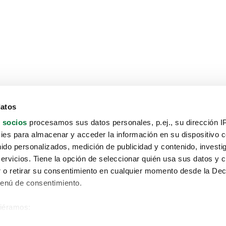
datos
 socios
procesamos sus datos personales, p.ej., su dirección I
es para almacenar y acceder la información en su dispositivo co
nido personalizados, medición de publicidad y contenido, investi
servicios. Tiene la opción de seleccionar quién usa sus datos y 
 o retirar su consentimiento en cualquier momento desde la Dec
Menú de consentimiento.
siéramos:
Aviso protección de datos
 sobre su ubicación geográfica que puede tener una precisión de