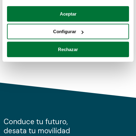
Coches de segunda mano
Si lo permite, también quisiéramos:
Aceptar
Recopilar información sobre su ubicación geográfica
Coches de km0
que puede tener una precisión de varios metros
Configurar
Coches de renting
Identificar su dispositivo analizándolo activamente
para buscar características específicas (huellas
Rechazar
digitales)
Obtenga más información sobre cómo se procesan sus
datos personales y establezca sus preferencias en la
sección de datos
. Puede cambiar o retirar su
consentimiento en cualquier momento en la Declaración
de cookies.
Las cookies de este sitio web se usan para personalizar
el contenido y los anuncios, ofrecer funciones de redes
sociales y analizar el tráfico. Además, compartimos
Conduce tu futuro,
información sobre el uso que haga del sitio web con
desata tu movilidad
nuestros partners de redes sociales, publicidad y análisis