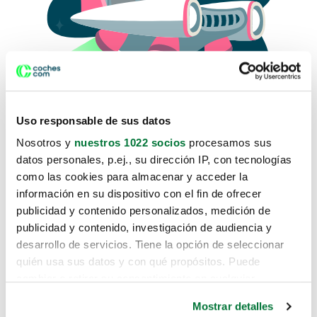
Uso responsable de sus datos
Nosotros y
nuestros 1022 socios
procesamos sus
datos personales, p.ej., su dirección IP, con tecnologías
como las cookies para almacenar y acceder la
Lo sentimos, no sabemos como
información en su dispositivo con el fin de ofrecer
te hemos traido hasta aquí.
publicidad y contenido personalizados, medición de
publicidad y contenido, investigación de audiencia y
desarrollo de servicios. Tiene la opción de seleccionar
Pero puedes encontrar el coche que estás
quién usa sus datos y con qué propósitos. Puede
buscando en alguno de estos enlaces:
cambiar o retirar su consentimiento en cualquier
momento desde la Declaración de cookies o clicando en
Coches nuevos
Mostrar detalles
el Menú de consentimiento.