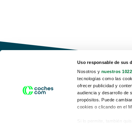
Uso responsable de sus 
Nosotros y
nuestros 1022
tecnologías como las cooki
Conduce tu futuro,
ofrecer publicidad y conte
desata tu movilidad
audiencia y desarrollo de 
propósitos. Puede cambiar
cookies o clicando en el 
Si lo permite, también qui
Acerca de nosotros
Aviso legal
Recopilar información