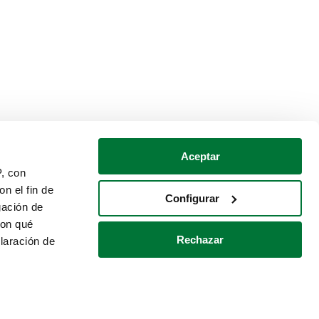
Aceptar
P, con
n el fin de
Configurar
gación de
con qué
Rechazar
laración de
Política de cookies
Contacto
 varios metros