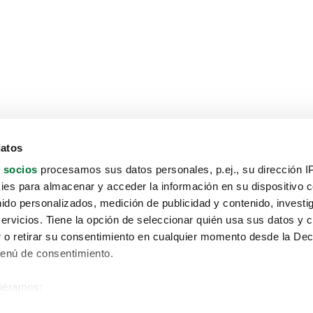
datos
 socios
procesamos sus datos personales, p.ej., su dirección I
es para almacenar y acceder la información en su dispositivo co
nido personalizados, medición de publicidad y contenido, investi
servicios. Tiene la opción de seleccionar quién usa sus datos y 
 o retirar su consentimiento en cualquier momento desde la Dec
Menú de consentimiento.
siéramos:
Aviso protección de datos
 sobre su ubicación geográfica que puede tener una precisión de