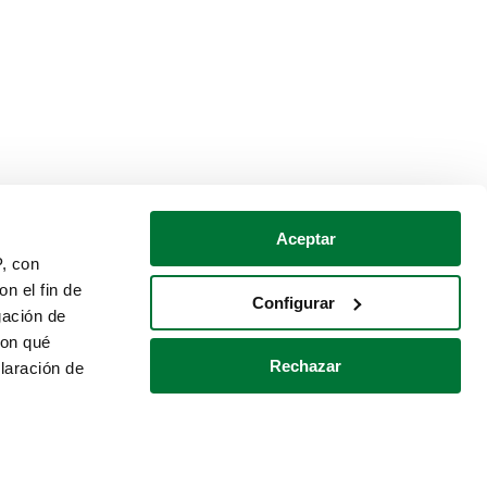
Aceptar
P, con
n el fin de
Configurar
gación de
con qué
Rechazar
laración de
Política de cookies
Contacto
 varios metros