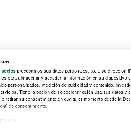
datos
 socios
procesamos sus datos personales, p.ej., su dirección I
es para almacenar y acceder la información en su dispositivo co
nido personalizados, medición de publicidad y contenido, investi
servicios. Tiene la opción de seleccionar quién usa sus datos y 
 o retirar su consentimiento en cualquier momento desde la Dec
Menú de consentimiento.
siéramos:
Aviso protección de datos
 sobre su ubicación geográfica que puede tener una precisión de