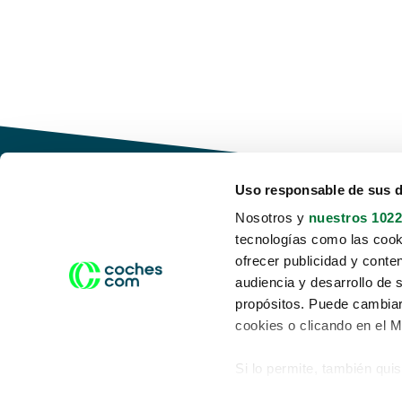
Uso responsable de sus 
Nosotros y
nuestros 1022
tecnologías como las cooki
Conduce tu futuro,
ofrecer publicidad y conte
desata tu movilidad
audiencia y desarrollo de 
propósitos. Puede cambiar
cookies o clicando en el 
Si lo permite, también qui
Acerca de nosotros
Aviso legal
Recopilar información