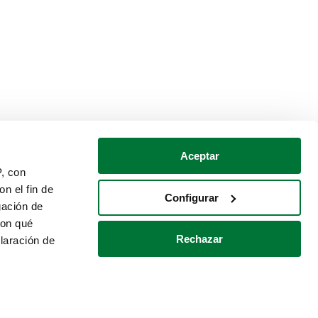
Aceptar
P, con
n el fin de
Configurar
gación de
con qué
Rechazar
laración de
Política de cookies
Contacto
 varios metros