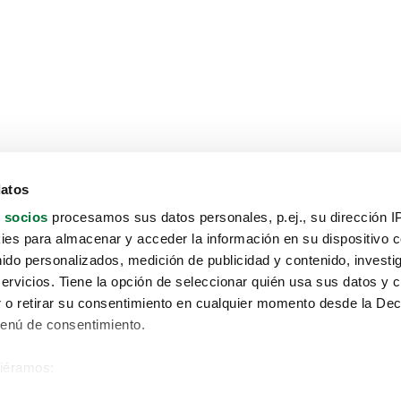
datos
 socios
procesamos sus datos personales, p.ej., su dirección I
es para almacenar y acceder la información en su dispositivo co
nido personalizados, medición de publicidad y contenido, investi
servicios. Tiene la opción de seleccionar quién usa sus datos y 
 o retirar su consentimiento en cualquier momento desde la Dec
Menú de consentimiento.
siéramos:
Aviso protección de datos
 sobre su ubicación geográfica que puede tener una precisión de