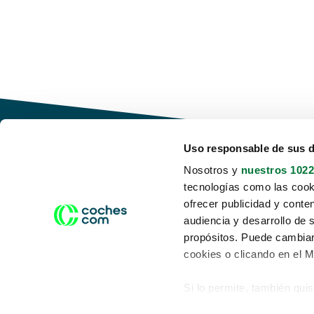
Uso responsable de sus 
Nosotros y
nuestros 1022
tecnologías como las cooki
Conduce tu futuro,
ofrecer publicidad y conte
desata tu movilidad
audiencia y desarrollo de 
propósitos. Puede cambiar
cookies o clicando en el 
Si lo permite, también qui
Acerca de nosotros
Aviso legal
Recopilar información