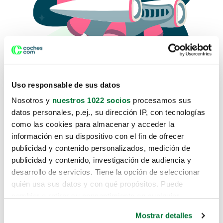
Uso responsable de sus datos
Nosotros y
nuestros 1022 socios
procesamos sus
datos personales, p.ej., su dirección IP, con tecnologías
como las cookies para almacenar y acceder la
Lo sentimos, no sabemos como
información en su dispositivo con el fin de ofrecer
te hemos traido hasta aquí.
publicidad y contenido personalizados, medición de
publicidad y contenido, investigación de audiencia y
desarrollo de servicios. Tiene la opción de seleccionar
Pero puedes encontrar el coche que estás
quién usa sus datos y con qué propósitos. Puede
buscando en alguno de estos enlaces:
cambiar o retirar su consentimiento en cualquier
momento desde la Declaración de cookies o clicando en
Coches nuevos
Mostrar detalles
el Menú de consentimiento.