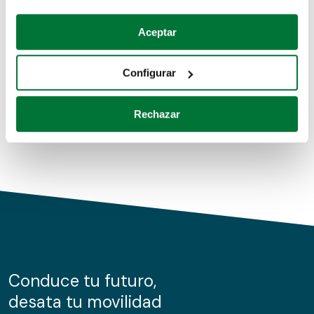
Coches de segunda mano
Si lo permite, también quisiéramos:
Aceptar
Recopilar información sobre su ubicación geográfica
Coches de km0
que puede tener una precisión de varios metros
Configurar
Coches de renting
Identificar su dispositivo analizándolo activamente
para buscar características específicas (huellas
Rechazar
digitales)
Obtenga más información sobre cómo se procesan sus
datos personales y establezca sus preferencias en la
sección de datos
. Puede cambiar o retirar su
consentimiento en cualquier momento en la Declaración
de cookies.
Las cookies de este sitio web se usan para personalizar
el contenido y los anuncios, ofrecer funciones de redes
sociales y analizar el tráfico. Además, compartimos
Conduce tu futuro,
información sobre el uso que haga del sitio web con
desata tu movilidad
nuestros partners de redes sociales, publicidad y análisis