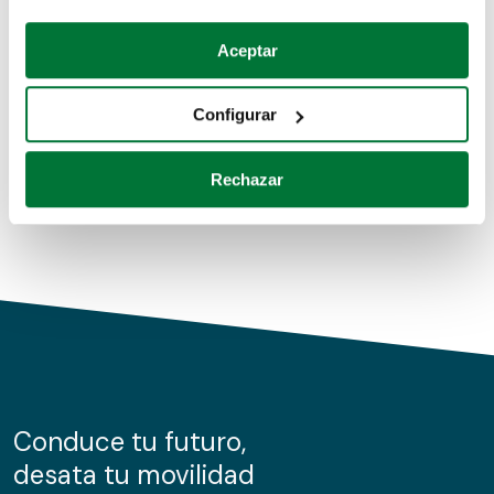
Coches de segunda mano
Si lo permite, también quisiéramos:
Aceptar
Recopilar información sobre su ubicación geográfica
Coches de km0
que puede tener una precisión de varios metros
Configurar
Coches de renting
Identificar su dispositivo analizándolo activamente
para buscar características específicas (huellas
Rechazar
digitales)
Obtenga más información sobre cómo se procesan sus
datos personales y establezca sus preferencias en la
sección de datos
. Puede cambiar o retirar su
consentimiento en cualquier momento en la Declaración
de cookies.
Las cookies de este sitio web se usan para personalizar
el contenido y los anuncios, ofrecer funciones de redes
sociales y analizar el tráfico. Además, compartimos
Conduce tu futuro,
información sobre el uso que haga del sitio web con
desata tu movilidad
nuestros partners de redes sociales, publicidad y análisis