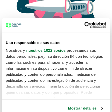
Uso responsable de sus datos
Nosotros y
nuestros 1022 socios
procesamos sus
datos personales, p.ej., su dirección IP, con tecnologías
como las cookies para almacenar y acceder la
Lo sentimos, no sabemos como
información en su dispositivo con el fin de ofrecer
te hemos traido hasta aquí.
publicidad y contenido personalizados, medición de
publicidad y contenido, investigación de audiencia y
desarrollo de servicios. Tiene la opción de seleccionar
Pero puedes encontrar el coche que estás
quién usa sus datos y con qué propósitos. Puede
buscando en alguno de estos enlaces:
cambiar o retirar su consentimiento en cualquier
momento desde la Declaración de cookies o clicando en
Coches nuevos
Mostrar detalles
el Menú de consentimiento.