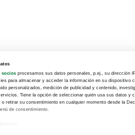
datos
 socios
procesamos sus datos personales, p.ej., su dirección I
es para almacenar y acceder la información en su dispositivo co
nido personalizados, medición de publicidad y contenido, investi
servicios. Tiene la opción de seleccionar quién usa sus datos y 
 o retirar su consentimiento en cualquier momento desde la Dec
Menú de consentimiento.
siéramos:
Aviso protección de datos
 sobre su ubicación geográfica que puede tener una precisión de