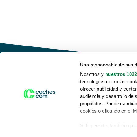
Uso responsable de sus 
Nosotros y
nuestros 1022
tecnologías como las cooki
Conduce tu futuro,
ofrecer publicidad y conte
desata tu movilidad
audiencia y desarrollo de 
propósitos. Puede cambiar
cookies o clicando en el 
Si lo permite, también qui
Acerca de nosotros
Aviso legal
Recopilar información