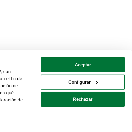
Aceptar
P, con
n el fin de
Configurar
gación de
con qué
Rechazar
laración de
Política de cookies
Contacto
 varios metros