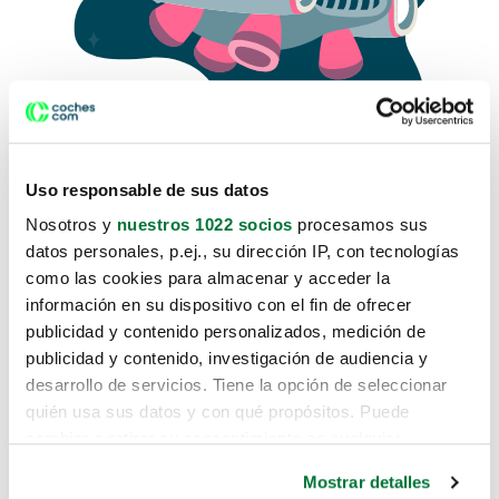
Uso responsable de sus datos
Nosotros y
nuestros 1022 socios
procesamos sus
datos personales, p.ej., su dirección IP, con tecnologías
como las cookies para almacenar y acceder la
Lo sentimos, no sabemos como
información en su dispositivo con el fin de ofrecer
te hemos traido hasta aquí.
publicidad y contenido personalizados, medición de
publicidad y contenido, investigación de audiencia y
desarrollo de servicios. Tiene la opción de seleccionar
Pero puedes encontrar el coche que estás
quién usa sus datos y con qué propósitos. Puede
buscando en alguno de estos enlaces:
cambiar o retirar su consentimiento en cualquier
momento desde la Declaración de cookies o clicando en
Coches nuevos
Mostrar detalles
el Menú de consentimiento.