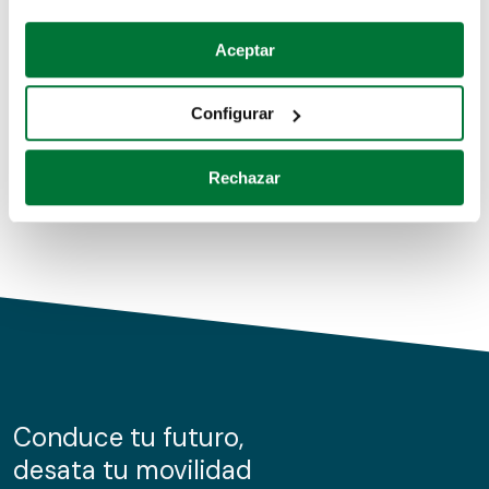
Coches de segunda mano
Si lo permite, también quisiéramos:
Aceptar
Recopilar información sobre su ubicación geográfica
Coches de km0
que puede tener una precisión de varios metros
Configurar
Coches de renting
Identificar su dispositivo analizándolo activamente
para buscar características específicas (huellas
Rechazar
digitales)
Obtenga más información sobre cómo se procesan sus
datos personales y establezca sus preferencias en la
sección de datos
. Puede cambiar o retirar su
consentimiento en cualquier momento en la Declaración
de cookies.
Las cookies de este sitio web se usan para personalizar
el contenido y los anuncios, ofrecer funciones de redes
sociales y analizar el tráfico. Además, compartimos
Conduce tu futuro,
información sobre el uso que haga del sitio web con
desata tu movilidad
nuestros partners de redes sociales, publicidad y análisis