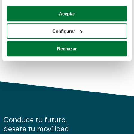
Coches de segunda mano
Si lo permite, también quisiéramos:
Aceptar
Recopilar información sobre su ubicación geográfica
Coches de km0
que puede tener una precisión de varios metros
Configurar
Coches de renting
Identificar su dispositivo analizándolo activamente
para buscar características específicas (huellas
Rechazar
digitales)
Obtenga más información sobre cómo se procesan sus
datos personales y establezca sus preferencias en la
sección de datos
. Puede cambiar o retirar su
consentimiento en cualquier momento en la Declaración
de cookies.
Las cookies de este sitio web se usan para personalizar
el contenido y los anuncios, ofrecer funciones de redes
sociales y analizar el tráfico. Además, compartimos
Conduce tu futuro,
información sobre el uso que haga del sitio web con
desata tu movilidad
nuestros partners de redes sociales, publicidad y análisis