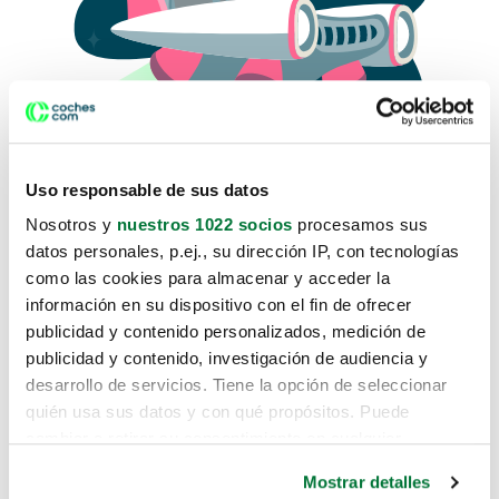
Uso responsable de sus datos
Nosotros y
nuestros 1022 socios
procesamos sus
datos personales, p.ej., su dirección IP, con tecnologías
como las cookies para almacenar y acceder la
Lo sentimos, no sabemos como
información en su dispositivo con el fin de ofrecer
te hemos traido hasta aquí.
publicidad y contenido personalizados, medición de
publicidad y contenido, investigación de audiencia y
desarrollo de servicios. Tiene la opción de seleccionar
Pero puedes encontrar el coche que estás
quién usa sus datos y con qué propósitos. Puede
buscando en alguno de estos enlaces:
cambiar o retirar su consentimiento en cualquier
momento desde la Declaración de cookies o clicando en
Coches nuevos
Mostrar detalles
el Menú de consentimiento.