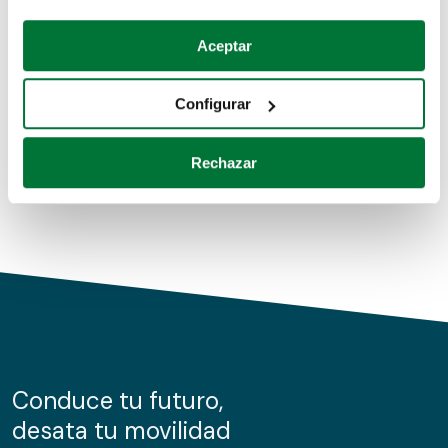
Coches de segunda mano
Si lo permite, también quisiéramos:
Aceptar
Recopilar información sobre su ubicación geográfica
Coches de km0
que puede tener una precisión de varios metros
Configurar
Coches de renting
Identificar su dispositivo analizándolo activamente
para buscar características específicas (huellas
Rechazar
digitales)
Obtenga más información sobre cómo se procesan sus
datos personales y establezca sus preferencias en la
sección de datos
. Puede cambiar o retirar su
consentimiento en cualquier momento en la Declaración
de cookies.
Las cookies de este sitio web se usan para personalizar
el contenido y los anuncios, ofrecer funciones de redes
sociales y analizar el tráfico. Además, compartimos
Conduce tu futuro,
información sobre el uso que haga del sitio web con
desata tu movilidad
nuestros partners de redes sociales, publicidad y análisis