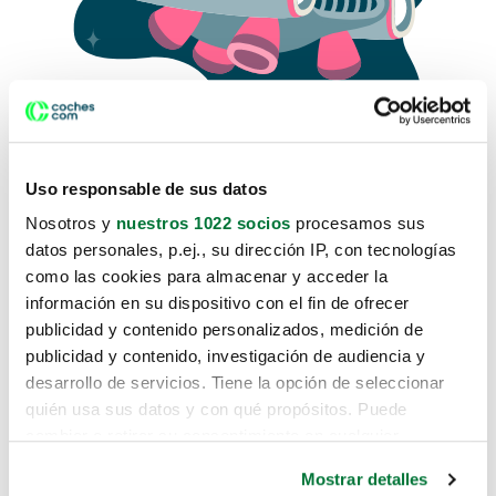
Uso responsable de sus datos
Nosotros y
nuestros 1022 socios
procesamos sus
datos personales, p.ej., su dirección IP, con tecnologías
como las cookies para almacenar y acceder la
Lo sentimos, no sabemos como
información en su dispositivo con el fin de ofrecer
te hemos traido hasta aquí.
publicidad y contenido personalizados, medición de
publicidad y contenido, investigación de audiencia y
desarrollo de servicios. Tiene la opción de seleccionar
Pero puedes encontrar el coche que estás
quién usa sus datos y con qué propósitos. Puede
buscando en alguno de estos enlaces:
cambiar o retirar su consentimiento en cualquier
momento desde la Declaración de cookies o clicando en
Coches nuevos
Mostrar detalles
el Menú de consentimiento.