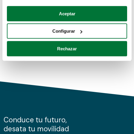
Coches de segunda mano
Si lo permite, también quisiéramos:
Aceptar
Recopilar información sobre su ubicación geográfica
Coches de km0
que puede tener una precisión de varios metros
Configurar
Coches de renting
Identificar su dispositivo analizándolo activamente
para buscar características específicas (huellas
Rechazar
digitales)
Obtenga más información sobre cómo se procesan sus
datos personales y establezca sus preferencias en la
sección de datos
. Puede cambiar o retirar su
consentimiento en cualquier momento en la Declaración
de cookies.
Las cookies de este sitio web se usan para personalizar
el contenido y los anuncios, ofrecer funciones de redes
sociales y analizar el tráfico. Además, compartimos
Conduce tu futuro,
información sobre el uso que haga del sitio web con
desata tu movilidad
nuestros partners de redes sociales, publicidad y análisis