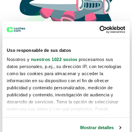
Uso responsable de sus datos
Nosotros y
nuestros 1022 socios
procesamos sus
datos personales, p.ej., su dirección IP, con tecnologías
como las cookies para almacenar y acceder la
Lo sentimos, no sabemos como
información en su dispositivo con el fin de ofrecer
te hemos traido hasta aquí.
publicidad y contenido personalizados, medición de
publicidad y contenido, investigación de audiencia y
desarrollo de servicios. Tiene la opción de seleccionar
Pero puedes encontrar el coche que estás
quién usa sus datos y con qué propósitos. Puede
buscando en alguno de estos enlaces:
cambiar o retirar su consentimiento en cualquier
momento desde la Declaración de cookies o clicando en
Coches nuevos
Mostrar detalles
el Menú de consentimiento.