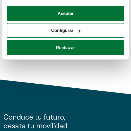
Coches de segunda mano
Si lo permite, también quisiéramos:
Aceptar
Recopilar información sobre su ubicación geográfica
Coches de km0
que puede tener una precisión de varios metros
Configurar
Coches de renting
Identificar su dispositivo analizándolo activamente
para buscar características específicas (huellas
Rechazar
digitales)
Obtenga más información sobre cómo se procesan sus
datos personales y establezca sus preferencias en la
sección de datos
. Puede cambiar o retirar su
consentimiento en cualquier momento en la Declaración
de cookies.
Las cookies de este sitio web se usan para personalizar
el contenido y los anuncios, ofrecer funciones de redes
sociales y analizar el tráfico. Además, compartimos
Conduce tu futuro,
información sobre el uso que haga del sitio web con
desata tu movilidad
nuestros partners de redes sociales, publicidad y análisis