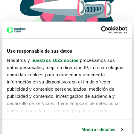
Uso responsable de sus datos
Nosotros y
nuestros 1022 socios
procesamos sus
datos personales, p.ej., su dirección IP, con tecnologías
como las cookies para almacenar y acceder la
Lo sentimos, no sabemos como
información en su dispositivo con el fin de ofrecer
te hemos traido hasta aquí.
publicidad y contenido personalizados, medición de
publicidad y contenido, investigación de audiencia y
desarrollo de servicios. Tiene la opción de seleccionar
Pero puedes encontrar el coche que estás
quién usa sus datos y con qué propósitos. Puede
buscando en alguno de estos enlaces:
cambiar o retirar su consentimiento en cualquier
momento desde la Declaración de cookies o clicando en
Coches nuevos
Mostrar detalles
el Menú de consentimiento.