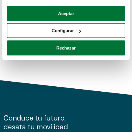
Coches de segunda mano
Si lo permite, también quisiéramos:
Aceptar
Recopilar información sobre su ubicación geográfica
Coches de km0
que puede tener una precisión de varios metros
Configurar
Coches de renting
Identificar su dispositivo analizándolo activamente
para buscar características específicas (huellas
Rechazar
digitales)
Obtenga más información sobre cómo se procesan sus
datos personales y establezca sus preferencias en la
sección de datos
. Puede cambiar o retirar su
consentimiento en cualquier momento en la Declaración
de cookies.
Las cookies de este sitio web se usan para personalizar
el contenido y los anuncios, ofrecer funciones de redes
sociales y analizar el tráfico. Además, compartimos
Conduce tu futuro,
información sobre el uso que haga del sitio web con
desata tu movilidad
nuestros partners de redes sociales, publicidad y análisis