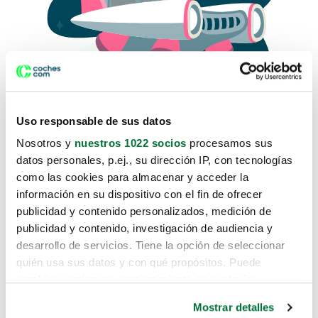
Uso responsable de sus datos
Nosotros y
nuestros 1022 socios
procesamos sus
datos personales, p.ej., su dirección IP, con tecnologías
como las cookies para almacenar y acceder la
Lo sentimos, no sabemos como
información en su dispositivo con el fin de ofrecer
te hemos traido hasta aquí.
publicidad y contenido personalizados, medición de
publicidad y contenido, investigación de audiencia y
desarrollo de servicios. Tiene la opción de seleccionar
Pero puedes encontrar el coche que estás
quién usa sus datos y con qué propósitos. Puede
buscando en alguno de estos enlaces:
cambiar o retirar su consentimiento en cualquier
momento desde la Declaración de cookies o clicando en
Coches nuevos
Mostrar detalles
el Menú de consentimiento.