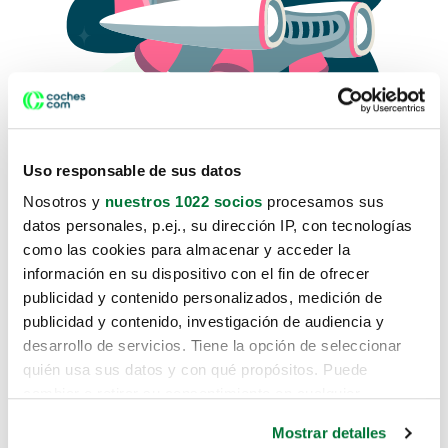
Uso responsable de sus datos
Nosotros y
nuestros 1022 socios
procesamos sus
datos personales, p.ej., su dirección IP, con tecnologías
como las cookies para almacenar y acceder la
Lo sentimos, no sabemos como
información en su dispositivo con el fin de ofrecer
te hemos traido hasta aquí.
publicidad y contenido personalizados, medición de
publicidad y contenido, investigación de audiencia y
desarrollo de servicios. Tiene la opción de seleccionar
Pero puedes encontrar el coche que estás
quién usa sus datos y con qué propósitos. Puede
buscando en alguno de estos enlaces:
cambiar o retirar su consentimiento en cualquier
momento desde la Declaración de cookies o clicando en
Coches nuevos
Mostrar detalles
el Menú de consentimiento.