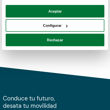
Coches de segunda mano
Si lo permite, también quisiéramos:
Aceptar
Recopilar información sobre su ubicación geográfica
Coches de km0
que puede tener una precisión de varios metros
Configurar
Coches de renting
Identificar su dispositivo analizándolo activamente
para buscar características específicas (huellas
Rechazar
digitales)
Obtenga más información sobre cómo se procesan sus
datos personales y establezca sus preferencias en la
sección de datos
. Puede cambiar o retirar su
consentimiento en cualquier momento en la Declaración
de cookies.
Las cookies de este sitio web se usan para personalizar
el contenido y los anuncios, ofrecer funciones de redes
sociales y analizar el tráfico. Además, compartimos
Conduce tu futuro,
información sobre el uso que haga del sitio web con
desata tu movilidad
nuestros partners de redes sociales, publicidad y análisis