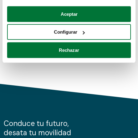
Coches de segunda mano
Si lo permite, también quisiéramos:
Aceptar
Recopilar información sobre su ubicación geográfica
Coches de km0
que puede tener una precisión de varios metros
Configurar
Coches de renting
Identificar su dispositivo analizándolo activamente
para buscar características específicas (huellas
Rechazar
digitales)
Obtenga más información sobre cómo se procesan sus
datos personales y establezca sus preferencias en la
sección de datos
. Puede cambiar o retirar su
consentimiento en cualquier momento en la Declaración
de cookies.
Las cookies de este sitio web se usan para personalizar
el contenido y los anuncios, ofrecer funciones de redes
sociales y analizar el tráfico. Además, compartimos
Conduce tu futuro,
información sobre el uso que haga del sitio web con
desata tu movilidad
nuestros partners de redes sociales, publicidad y análisis