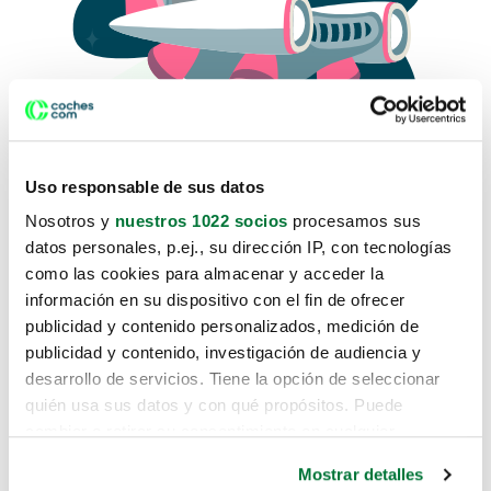
Uso responsable de sus datos
Nosotros y
nuestros 1022 socios
procesamos sus
datos personales, p.ej., su dirección IP, con tecnologías
como las cookies para almacenar y acceder la
Lo sentimos, no sabemos como
información en su dispositivo con el fin de ofrecer
te hemos traido hasta aquí.
publicidad y contenido personalizados, medición de
publicidad y contenido, investigación de audiencia y
desarrollo de servicios. Tiene la opción de seleccionar
Pero puedes encontrar el coche que estás
quién usa sus datos y con qué propósitos. Puede
buscando en alguno de estos enlaces:
cambiar o retirar su consentimiento en cualquier
momento desde la Declaración de cookies o clicando en
Coches nuevos
Mostrar detalles
el Menú de consentimiento.