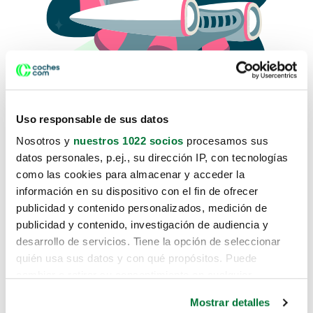
Uso responsable de sus datos
Nosotros y
nuestros 1022 socios
procesamos sus
datos personales, p.ej., su dirección IP, con tecnologías
como las cookies para almacenar y acceder la
Lo sentimos, no sabemos como
información en su dispositivo con el fin de ofrecer
te hemos traido hasta aquí.
publicidad y contenido personalizados, medición de
publicidad y contenido, investigación de audiencia y
desarrollo de servicios. Tiene la opción de seleccionar
Pero puedes encontrar el coche que estás
quién usa sus datos y con qué propósitos. Puede
buscando en alguno de estos enlaces:
cambiar o retirar su consentimiento en cualquier
momento desde la Declaración de cookies o clicando en
Coches nuevos
Mostrar detalles
el Menú de consentimiento.