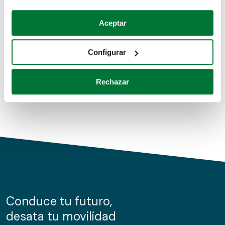
Coches de segunda mano
Si lo permite, también quisiéramos:
Aceptar
Recopilar información sobre su ubicación geográfica
Coches de km0
que puede tener una precisión de varios metros
Configurar
Coches de renting
Identificar su dispositivo analizándolo activamente
para buscar características específicas (huellas
Rechazar
digitales)
Obtenga más información sobre cómo se procesan sus
datos personales y establezca sus preferencias en la
sección de datos
. Puede cambiar o retirar su
consentimiento en cualquier momento en la Declaración
de cookies.
Las cookies de este sitio web se usan para personalizar
el contenido y los anuncios, ofrecer funciones de redes
sociales y analizar el tráfico. Además, compartimos
Conduce tu futuro,
información sobre el uso que haga del sitio web con
desata tu movilidad
nuestros partners de redes sociales, publicidad y análisis