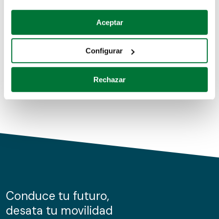
Coches de segunda mano
Si lo permite, también quisiéramos:
Aceptar
Recopilar información sobre su ubicación geográfica
Coches de km0
que puede tener una precisión de varios metros
Configurar
Coches de renting
Identificar su dispositivo analizándolo activamente
para buscar características específicas (huellas
Rechazar
digitales)
Obtenga más información sobre cómo se procesan sus
datos personales y establezca sus preferencias en la
sección de datos
. Puede cambiar o retirar su
consentimiento en cualquier momento en la Declaración
de cookies.
Las cookies de este sitio web se usan para personalizar
el contenido y los anuncios, ofrecer funciones de redes
sociales y analizar el tráfico. Además, compartimos
Conduce tu futuro,
información sobre el uso que haga del sitio web con
desata tu movilidad
nuestros partners de redes sociales, publicidad y análisis