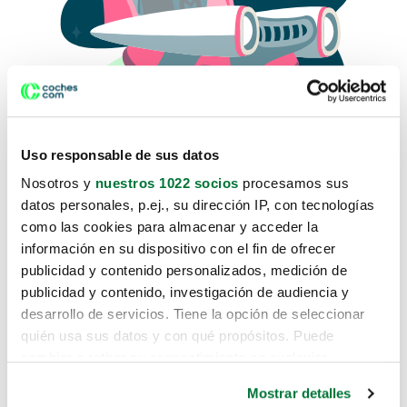
Uso responsable de sus datos
Nosotros y
nuestros 1022 socios
procesamos sus
datos personales, p.ej., su dirección IP, con tecnologías
como las cookies para almacenar y acceder la
Lo sentimos, no sabemos como
información en su dispositivo con el fin de ofrecer
te hemos traido hasta aquí.
publicidad y contenido personalizados, medición de
publicidad y contenido, investigación de audiencia y
desarrollo de servicios. Tiene la opción de seleccionar
Pero puedes encontrar el coche que estás
quién usa sus datos y con qué propósitos. Puede
buscando en alguno de estos enlaces:
cambiar o retirar su consentimiento en cualquier
momento desde la Declaración de cookies o clicando en
Coches nuevos
Mostrar detalles
el Menú de consentimiento.