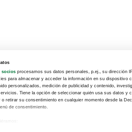
datos
 socios
procesamos sus datos personales, p.ej., su dirección I
es para almacenar y acceder la información en su dispositivo co
nido personalizados, medición de publicidad y contenido, investi
servicios. Tiene la opción de seleccionar quién usa sus datos y 
 o retirar su consentimiento en cualquier momento desde la Dec
Menú de consentimiento.
siéramos:
Aviso protección de datos
 sobre su ubicación geográfica que puede tener una precisión de