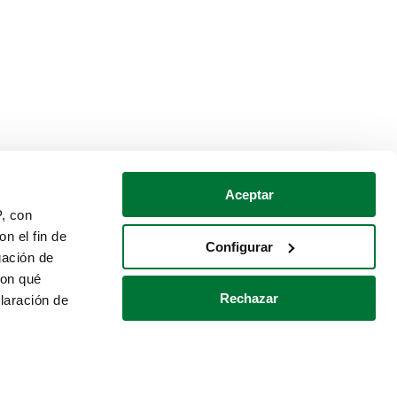
Aceptar
P, con
n el fin de
Configurar
gación de
con qué
Rechazar
laración de
Política de cookies
Contacto
 varios metros