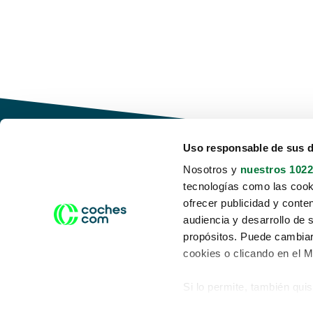
Uso responsable de sus 
Nosotros y
nuestros 1022
tecnologías como las cooki
Conduce tu futuro,
ofrecer publicidad y conte
desata tu movilidad
audiencia y desarrollo de 
propósitos. Puede cambiar
cookies o clicando en el 
Si lo permite, también qui
Acerca de nosotros
Aviso legal
Recopilar información