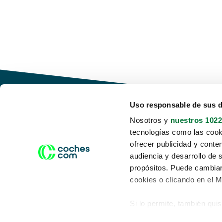
Uso responsable de sus 
Nosotros y
nuestros 1022
tecnologías como las cooki
Conduce tu futuro,
ofrecer publicidad y conte
desata tu movilidad
audiencia y desarrollo de 
propósitos. Puede cambiar
cookies o clicando en el 
Si lo permite, también qui
Acerca de nosotros
Aviso legal
Recopilar información