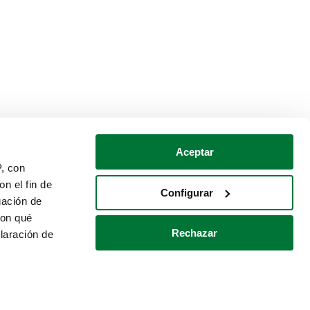
Aceptar
P, con
n el fin de
Configurar
gación de
con qué
Rechazar
laración de
Política de cookies
Contacto
 varios metros