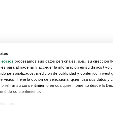
datos
 socios
procesamos sus datos personales, p.ej., su dirección I
es para almacenar y acceder la información en su dispositivo co
nido personalizados, medición de publicidad y contenido, investi
servicios. Tiene la opción de seleccionar quién usa sus datos y 
 o retirar su consentimiento en cualquier momento desde la Dec
Menú de consentimiento.
siéramos:
Aviso protección de datos
 sobre su ubicación geográfica que puede tener una precisión de