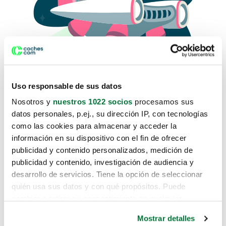
Uso responsable de sus datos
Nosotros y
nuestros 1022 socios
procesamos sus
datos personales, p.ej., su dirección IP, con tecnologías
como las cookies para almacenar y acceder la
Lo sentimos, no sabemos como
información en su dispositivo con el fin de ofrecer
te hemos traido hasta aquí.
publicidad y contenido personalizados, medición de
publicidad y contenido, investigación de audiencia y
desarrollo de servicios. Tiene la opción de seleccionar
Pero puedes encontrar el coche que estás
quién usa sus datos y con qué propósitos. Puede
buscando en alguno de estos enlaces:
cambiar o retirar su consentimiento en cualquier
momento desde la Declaración de cookies o clicando en
Coches nuevos
Mostrar detalles
el Menú de consentimiento.