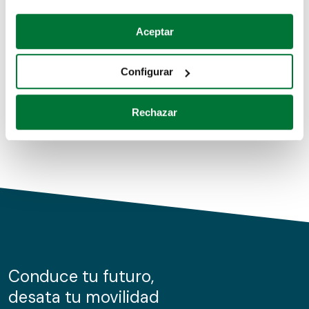
Coches de segunda mano
Si lo permite, también quisiéramos:
Aceptar
Recopilar información sobre su ubicación geográfica
Coches de km0
que puede tener una precisión de varios metros
Configurar
Coches de renting
Identificar su dispositivo analizándolo activamente
para buscar características específicas (huellas
Rechazar
digitales)
Obtenga más información sobre cómo se procesan sus
datos personales y establezca sus preferencias en la
sección de datos
. Puede cambiar o retirar su
consentimiento en cualquier momento en la Declaración
de cookies.
Las cookies de este sitio web se usan para personalizar
el contenido y los anuncios, ofrecer funciones de redes
sociales y analizar el tráfico. Además, compartimos
Conduce tu futuro,
información sobre el uso que haga del sitio web con
desata tu movilidad
nuestros partners de redes sociales, publicidad y análisis