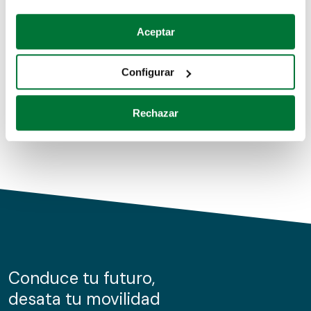
Coches de segunda mano
Si lo permite, también quisiéramos:
Aceptar
Recopilar información sobre su ubicación geográfica
Coches de km0
que puede tener una precisión de varios metros
Configurar
Coches de renting
Identificar su dispositivo analizándolo activamente
para buscar características específicas (huellas
Rechazar
digitales)
Obtenga más información sobre cómo se procesan sus
datos personales y establezca sus preferencias en la
sección de datos
. Puede cambiar o retirar su
consentimiento en cualquier momento en la Declaración
de cookies.
Las cookies de este sitio web se usan para personalizar
el contenido y los anuncios, ofrecer funciones de redes
sociales y analizar el tráfico. Además, compartimos
Conduce tu futuro,
información sobre el uso que haga del sitio web con
desata tu movilidad
nuestros partners de redes sociales, publicidad y análisis