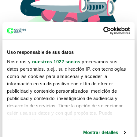
Uso responsable de sus datos
Nosotros y
nuestros 1022 socios
procesamos sus
datos personales, p.ej., su dirección IP, con tecnologías
como las cookies para almacenar y acceder la
Lo sentimos, no sabemos como
información en su dispositivo con el fin de ofrecer
te hemos traido hasta aquí.
publicidad y contenido personalizados, medición de
publicidad y contenido, investigación de audiencia y
desarrollo de servicios. Tiene la opción de seleccionar
Pero puedes encontrar el coche que estás
quién usa sus datos y con qué propósitos. Puede
buscando en alguno de estos enlaces:
cambiar o retirar su consentimiento en cualquier
momento desde la Declaración de cookies o clicando en
Coches nuevos
Mostrar detalles
el Menú de consentimiento.