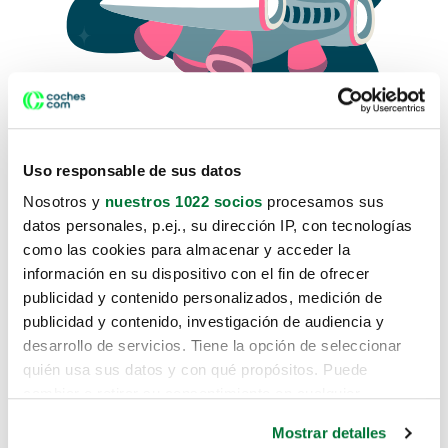
Uso responsable de sus datos
Nosotros y
nuestros 1022 socios
procesamos sus
datos personales, p.ej., su dirección IP, con tecnologías
como las cookies para almacenar y acceder la
Lo sentimos, no sabemos como
información en su dispositivo con el fin de ofrecer
te hemos traido hasta aquí.
publicidad y contenido personalizados, medición de
publicidad y contenido, investigación de audiencia y
desarrollo de servicios. Tiene la opción de seleccionar
Pero puedes encontrar el coche que estás
quién usa sus datos y con qué propósitos. Puede
buscando en alguno de estos enlaces:
cambiar o retirar su consentimiento en cualquier
momento desde la Declaración de cookies o clicando en
Coches nuevos
Mostrar detalles
el Menú de consentimiento.