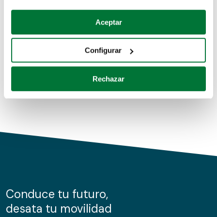
Coches de segunda mano
Si lo permite, también quisiéramos:
Aceptar
Recopilar información sobre su ubicación geográfica
Coches de km0
que puede tener una precisión de varios metros
Configurar
Coches de renting
Identificar su dispositivo analizándolo activamente
para buscar características específicas (huellas
Rechazar
digitales)
Obtenga más información sobre cómo se procesan sus
datos personales y establezca sus preferencias en la
sección de datos
. Puede cambiar o retirar su
consentimiento en cualquier momento en la Declaración
de cookies.
Las cookies de este sitio web se usan para personalizar
el contenido y los anuncios, ofrecer funciones de redes
sociales y analizar el tráfico. Además, compartimos
Conduce tu futuro,
información sobre el uso que haga del sitio web con
desata tu movilidad
nuestros partners de redes sociales, publicidad y análisis