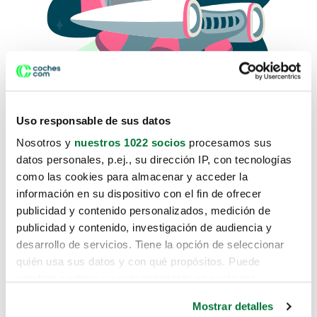
Uso responsable de sus datos
Nosotros y
nuestros 1022 socios
procesamos sus
datos personales, p.ej., su dirección IP, con tecnologías
como las cookies para almacenar y acceder la
Lo sentimos, no sabemos como
información en su dispositivo con el fin de ofrecer
te hemos traido hasta aquí.
publicidad y contenido personalizados, medición de
publicidad y contenido, investigación de audiencia y
desarrollo de servicios. Tiene la opción de seleccionar
Pero puedes encontrar el coche que estás
quién usa sus datos y con qué propósitos. Puede
buscando en alguno de estos enlaces:
cambiar o retirar su consentimiento en cualquier
momento desde la Declaración de cookies o clicando en
Coches nuevos
Mostrar detalles
el Menú de consentimiento.