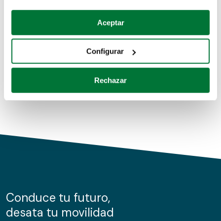
Coches de segunda mano
Si lo permite, también quisiéramos:
Aceptar
Recopilar información sobre su ubicación geográfica
Coches de km0
que puede tener una precisión de varios metros
Configurar
Coches de renting
Identificar su dispositivo analizándolo activamente
para buscar características específicas (huellas
Rechazar
digitales)
Obtenga más información sobre cómo se procesan sus
datos personales y establezca sus preferencias en la
sección de datos
. Puede cambiar o retirar su
consentimiento en cualquier momento en la Declaración
de cookies.
Las cookies de este sitio web se usan para personalizar
el contenido y los anuncios, ofrecer funciones de redes
sociales y analizar el tráfico. Además, compartimos
Conduce tu futuro,
información sobre el uso que haga del sitio web con
desata tu movilidad
nuestros partners de redes sociales, publicidad y análisis