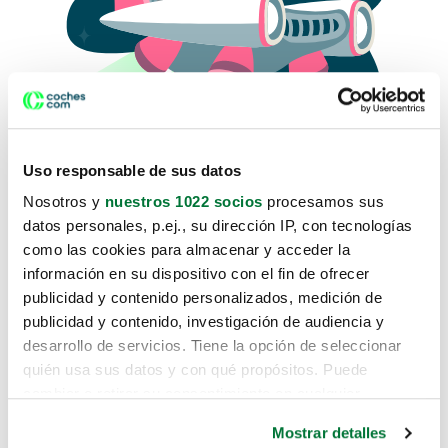
Uso responsable de sus datos
Nosotros y
nuestros 1022 socios
procesamos sus
datos personales, p.ej., su dirección IP, con tecnologías
como las cookies para almacenar y acceder la
Lo sentimos, no sabemos como
información en su dispositivo con el fin de ofrecer
te hemos traido hasta aquí.
publicidad y contenido personalizados, medición de
publicidad y contenido, investigación de audiencia y
desarrollo de servicios. Tiene la opción de seleccionar
Pero puedes encontrar el coche que estás
quién usa sus datos y con qué propósitos. Puede
buscando en alguno de estos enlaces:
cambiar o retirar su consentimiento en cualquier
momento desde la Declaración de cookies o clicando en
Coches nuevos
Mostrar detalles
el Menú de consentimiento.