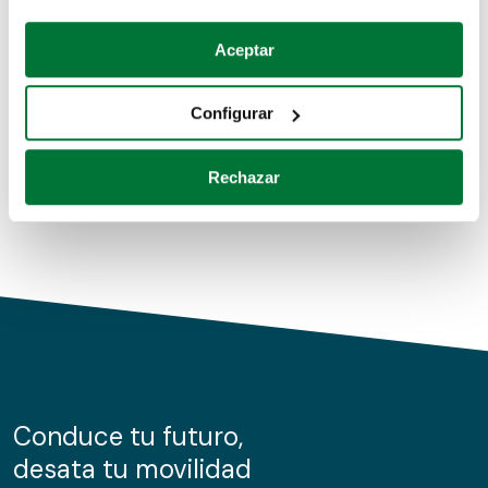
Coches de segunda mano
Si lo permite, también quisiéramos:
Aceptar
Recopilar información sobre su ubicación geográfica
Coches de km0
que puede tener una precisión de varios metros
Configurar
Coches de renting
Identificar su dispositivo analizándolo activamente
para buscar características específicas (huellas
Rechazar
digitales)
Obtenga más información sobre cómo se procesan sus
datos personales y establezca sus preferencias en la
sección de datos
. Puede cambiar o retirar su
consentimiento en cualquier momento en la Declaración
de cookies.
Las cookies de este sitio web se usan para personalizar
el contenido y los anuncios, ofrecer funciones de redes
sociales y analizar el tráfico. Además, compartimos
Conduce tu futuro,
información sobre el uso que haga del sitio web con
desata tu movilidad
nuestros partners de redes sociales, publicidad y análisis