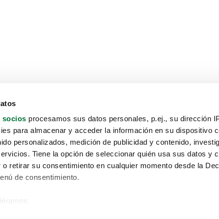
datos
 socios
procesamos sus datos personales, p.ej., su dirección I
es para almacenar y acceder la información en su dispositivo co
nido personalizados, medición de publicidad y contenido, investi
servicios. Tiene la opción de seleccionar quién usa sus datos y 
 o retirar su consentimiento en cualquier momento desde la Dec
Menú de consentimiento.
siéramos:
Aviso protección de datos
 sobre su ubicación geográfica que puede tener una precisión de