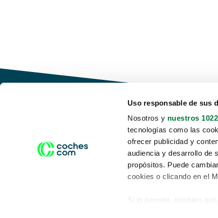
Uso responsable de sus 
Nosotros y
nuestros 1022
tecnologías como las cooki
Conduce tu futuro,
ofrecer publicidad y conte
desata tu movilidad
audiencia y desarrollo de 
propósitos. Puede cambiar
cookies o clicando en el 
Si lo permite, también qui
Acerca de nosotros
Aviso legal
Recopilar información