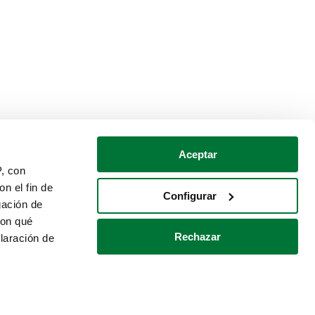
Aceptar
P, con
n el fin de
Configurar
gación de
con qué
Rechazar
laración de
Política de cookies
Contacto
 varios metros