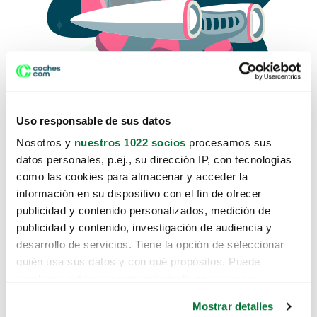
Uso responsable de sus datos
Nosotros y
nuestros 1022 socios
procesamos sus
datos personales, p.ej., su dirección IP, con tecnologías
como las cookies para almacenar y acceder la
Lo sentimos, no sabemos como
información en su dispositivo con el fin de ofrecer
te hemos traido hasta aquí.
publicidad y contenido personalizados, medición de
publicidad y contenido, investigación de audiencia y
desarrollo de servicios. Tiene la opción de seleccionar
Pero puedes encontrar el coche que estás
quién usa sus datos y con qué propósitos. Puede
buscando en alguno de estos enlaces:
cambiar o retirar su consentimiento en cualquier
momento desde la Declaración de cookies o clicando en
Coches nuevos
Mostrar detalles
el Menú de consentimiento.