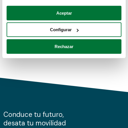
Coches de segunda mano
Si lo permite, también quisiéramos:
Aceptar
Recopilar información sobre su ubicación geográfica
Coches de km0
que puede tener una precisión de varios metros
Configurar
Coches de renting
Identificar su dispositivo analizándolo activamente
para buscar características específicas (huellas
Rechazar
digitales)
Obtenga más información sobre cómo se procesan sus
datos personales y establezca sus preferencias en la
sección de datos
. Puede cambiar o retirar su
consentimiento en cualquier momento en la Declaración
de cookies.
Las cookies de este sitio web se usan para personalizar
el contenido y los anuncios, ofrecer funciones de redes
sociales y analizar el tráfico. Además, compartimos
Conduce tu futuro,
información sobre el uso que haga del sitio web con
desata tu movilidad
nuestros partners de redes sociales, publicidad y análisis