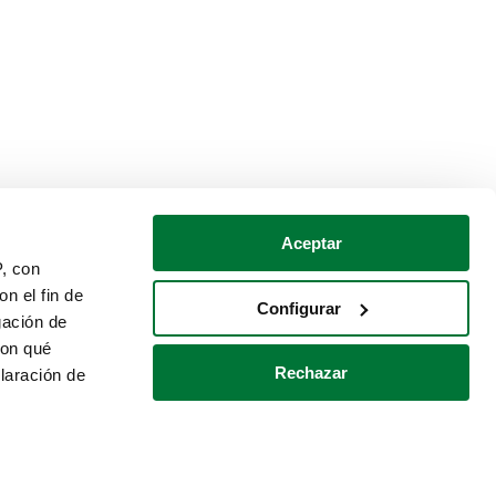
Aceptar
P, con
n el fin de
Configurar
gación de
con qué
Rechazar
laración de
Política de cookies
Contacto
 varios metros