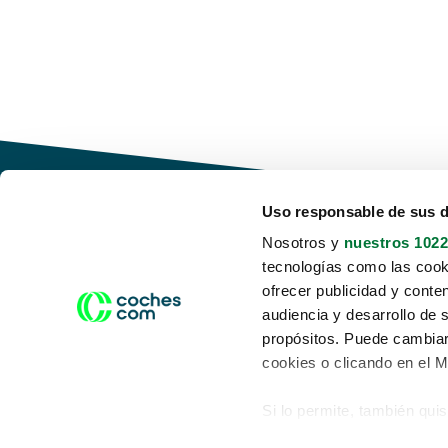
Uso responsable de sus 
Nosotros y
nuestros 1022
tecnologías como las cooki
Conduce tu futuro,
ofrecer publicidad y conte
desata tu movilidad
audiencia y desarrollo de 
propósitos. Puede cambiar
cookies o clicando en el 
Si lo permite, también qui
Acerca de nosotros
Aviso legal
Recopilar información