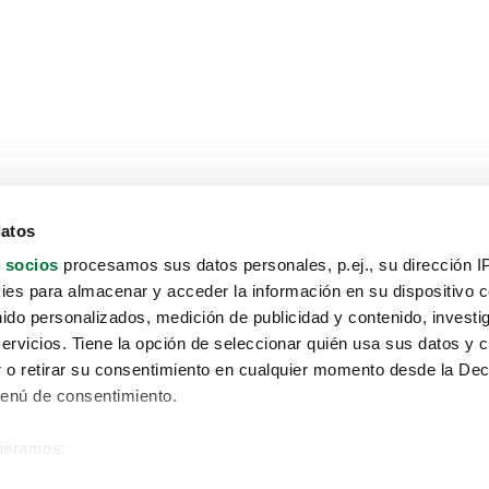
datos
 socios
procesamos sus datos personales, p.ej., su dirección I
es para almacenar y acceder la información en su dispositivo co
nido personalizados, medición de publicidad y contenido, investi
servicios. Tiene la opción de seleccionar quién usa sus datos y 
 o retirar su consentimiento en cualquier momento desde la Dec
Menú de consentimiento.
siéramos:
Aviso protección de datos
 sobre su ubicación geográfica que puede tener una precisión de