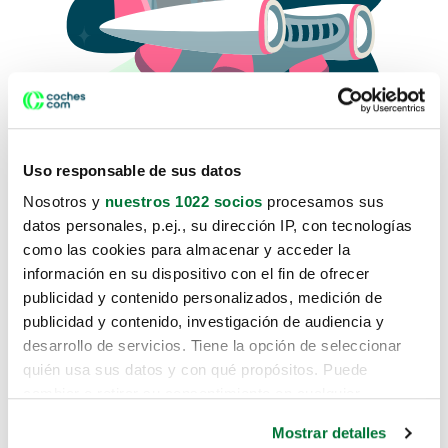
Uso responsable de sus datos
Nosotros y
nuestros 1022 socios
procesamos sus
datos personales, p.ej., su dirección IP, con tecnologías
como las cookies para almacenar y acceder la
Lo sentimos, no sabemos como
información en su dispositivo con el fin de ofrecer
te hemos traido hasta aquí.
publicidad y contenido personalizados, medición de
publicidad y contenido, investigación de audiencia y
desarrollo de servicios. Tiene la opción de seleccionar
Pero puedes encontrar el coche que estás
quién usa sus datos y con qué propósitos. Puede
buscando en alguno de estos enlaces:
cambiar o retirar su consentimiento en cualquier
momento desde la Declaración de cookies o clicando en
Coches nuevos
Mostrar detalles
el Menú de consentimiento.