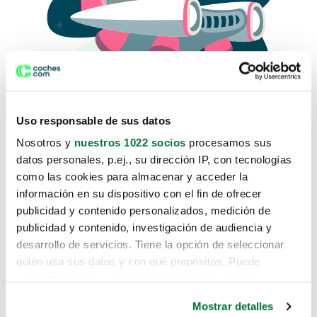
Uso responsable de sus datos
Nosotros y
nuestros 1022 socios
procesamos sus
datos personales, p.ej., su dirección IP, con tecnologías
como las cookies para almacenar y acceder la
Lo sentimos, no sabemos como
información en su dispositivo con el fin de ofrecer
te hemos traido hasta aquí.
publicidad y contenido personalizados, medición de
publicidad y contenido, investigación de audiencia y
desarrollo de servicios. Tiene la opción de seleccionar
Pero puedes encontrar el coche que estás
quién usa sus datos y con qué propósitos. Puede
buscando en alguno de estos enlaces:
cambiar o retirar su consentimiento en cualquier
momento desde la Declaración de cookies o clicando en
Coches nuevos
Mostrar detalles
el Menú de consentimiento.