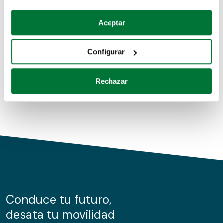
Coches de segunda mano
Si lo permite, también quisiéramos:
Aceptar
Recopilar información sobre su ubicación geográfica
Coches de km0
que puede tener una precisión de varios metros
Configurar
Coches de renting
Identificar su dispositivo analizándolo activamente
para buscar características específicas (huellas
Rechazar
digitales)
Obtenga más información sobre cómo se procesan sus
datos personales y establezca sus preferencias en la
sección de datos
. Puede cambiar o retirar su
consentimiento en cualquier momento en la Declaración
de cookies.
Las cookies de este sitio web se usan para personalizar
el contenido y los anuncios, ofrecer funciones de redes
sociales y analizar el tráfico. Además, compartimos
Conduce tu futuro,
información sobre el uso que haga del sitio web con
desata tu movilidad
nuestros partners de redes sociales, publicidad y análisis