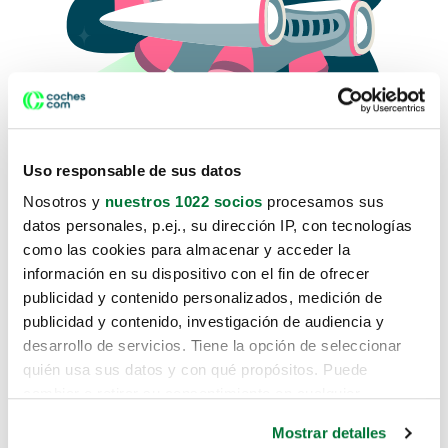
Uso responsable de sus datos
Nosotros y
nuestros 1022 socios
procesamos sus
datos personales, p.ej., su dirección IP, con tecnologías
como las cookies para almacenar y acceder la
Lo sentimos, no sabemos como
información en su dispositivo con el fin de ofrecer
te hemos traido hasta aquí.
publicidad y contenido personalizados, medición de
publicidad y contenido, investigación de audiencia y
desarrollo de servicios. Tiene la opción de seleccionar
Pero puedes encontrar el coche que estás
quién usa sus datos y con qué propósitos. Puede
buscando en alguno de estos enlaces:
cambiar o retirar su consentimiento en cualquier
momento desde la Declaración de cookies o clicando en
Coches nuevos
Mostrar detalles
el Menú de consentimiento.