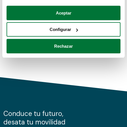
Coches de segunda mano
Si lo permite, también quisiéramos:
Aceptar
Recopilar información sobre su ubicación geográfica
Coches de km0
que puede tener una precisión de varios metros
Configurar
Coches de renting
Identificar su dispositivo analizándolo activamente
para buscar características específicas (huellas
Rechazar
digitales)
Obtenga más información sobre cómo se procesan sus
datos personales y establezca sus preferencias en la
sección de datos
. Puede cambiar o retirar su
consentimiento en cualquier momento en la Declaración
de cookies.
Las cookies de este sitio web se usan para personalizar
el contenido y los anuncios, ofrecer funciones de redes
sociales y analizar el tráfico. Además, compartimos
Conduce tu futuro,
información sobre el uso que haga del sitio web con
desata tu movilidad
nuestros partners de redes sociales, publicidad y análisis