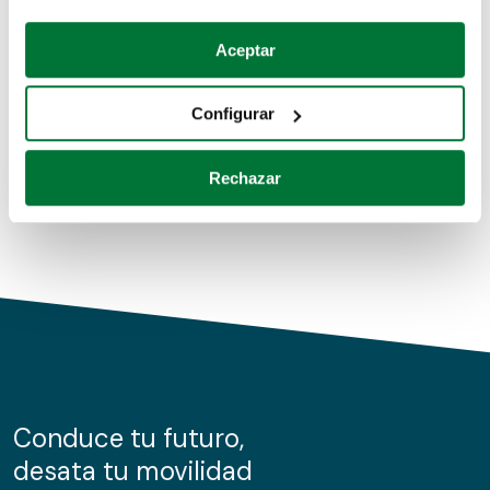
Coches de segunda mano
Si lo permite, también quisiéramos:
Aceptar
Recopilar información sobre su ubicación geográfica
Coches de km0
que puede tener una precisión de varios metros
Configurar
Coches de renting
Identificar su dispositivo analizándolo activamente
para buscar características específicas (huellas
Rechazar
digitales)
Obtenga más información sobre cómo se procesan sus
datos personales y establezca sus preferencias en la
sección de datos
. Puede cambiar o retirar su
consentimiento en cualquier momento en la Declaración
de cookies.
Las cookies de este sitio web se usan para personalizar
el contenido y los anuncios, ofrecer funciones de redes
sociales y analizar el tráfico. Además, compartimos
Conduce tu futuro,
información sobre el uso que haga del sitio web con
desata tu movilidad
nuestros partners de redes sociales, publicidad y análisis