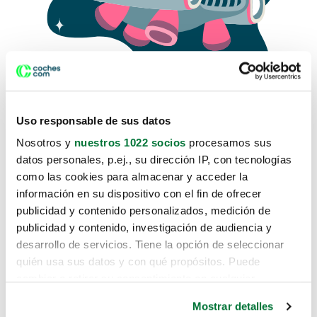
Uso responsable de sus datos
Nosotros y
nuestros 1022 socios
procesamos sus
datos personales, p.ej., su dirección IP, con tecnologías
como las cookies para almacenar y acceder la
Lo sentimos, no sabemos como
información en su dispositivo con el fin de ofrecer
te hemos traido hasta aquí.
publicidad y contenido personalizados, medición de
publicidad y contenido, investigación de audiencia y
desarrollo de servicios. Tiene la opción de seleccionar
Pero puedes encontrar el coche que estás
quién usa sus datos y con qué propósitos. Puede
buscando en alguno de estos enlaces:
cambiar o retirar su consentimiento en cualquier
momento desde la Declaración de cookies o clicando en
Coches nuevos
Mostrar detalles
el Menú de consentimiento.