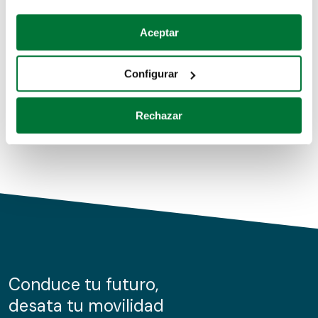
Coches de segunda mano
Si lo permite, también quisiéramos:
Aceptar
Recopilar información sobre su ubicación geográfica
Coches de km0
que puede tener una precisión de varios metros
Configurar
Coches de renting
Identificar su dispositivo analizándolo activamente
para buscar características específicas (huellas
Rechazar
digitales)
Obtenga más información sobre cómo se procesan sus
datos personales y establezca sus preferencias en la
sección de datos
. Puede cambiar o retirar su
consentimiento en cualquier momento en la Declaración
de cookies.
Las cookies de este sitio web se usan para personalizar
el contenido y los anuncios, ofrecer funciones de redes
sociales y analizar el tráfico. Además, compartimos
Conduce tu futuro,
información sobre el uso que haga del sitio web con
desata tu movilidad
nuestros partners de redes sociales, publicidad y análisis