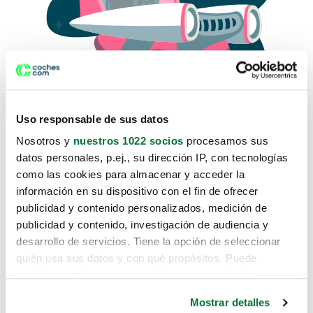
Uso responsable de sus datos
Nosotros y
nuestros 1022 socios
procesamos sus
datos personales, p.ej., su dirección IP, con tecnologías
como las cookies para almacenar y acceder la
Lo sentimos, no sabemos como
información en su dispositivo con el fin de ofrecer
te hemos traido hasta aquí.
publicidad y contenido personalizados, medición de
publicidad y contenido, investigación de audiencia y
desarrollo de servicios. Tiene la opción de seleccionar
Pero puedes encontrar el coche que estás
quién usa sus datos y con qué propósitos. Puede
buscando en alguno de estos enlaces:
cambiar o retirar su consentimiento en cualquier
momento desde la Declaración de cookies o clicando en
Coches nuevos
Mostrar detalles
el Menú de consentimiento.