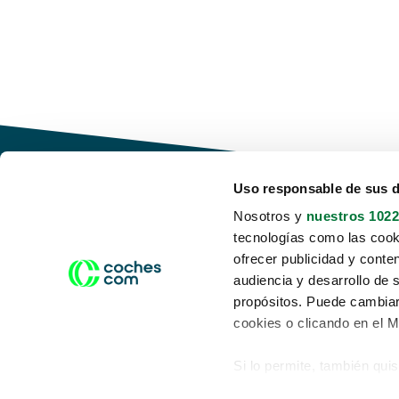
Uso responsable de sus 
Nosotros y
nuestros 1022
tecnologías como las cooki
Conduce tu futuro,
ofrecer publicidad y conte
desata tu movilidad
audiencia y desarrollo de 
propósitos. Puede cambiar
cookies o clicando en el 
Si lo permite, también qui
Acerca de nosotros
Aviso legal
Recopilar información