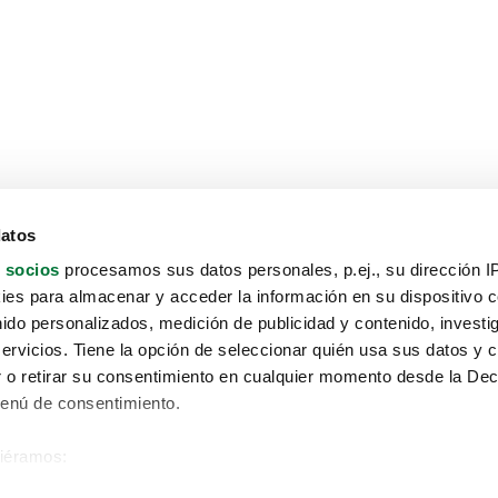
datos
 socios
procesamos sus datos personales, p.ej., su dirección I
es para almacenar y acceder la información en su dispositivo co
nido personalizados, medición de publicidad y contenido, investi
servicios. Tiene la opción de seleccionar quién usa sus datos y 
 o retirar su consentimiento en cualquier momento desde la Dec
Menú de consentimiento.
siéramos:
Aviso protección de datos
 sobre su ubicación geográfica que puede tener una precisión de