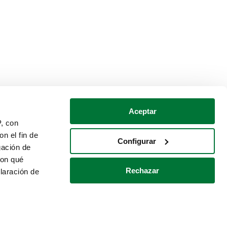
Aceptar
P, con
n el fin de
Configurar
gación de
con qué
Rechazar
laración de
Política de cookies
Contacto
 varios metros