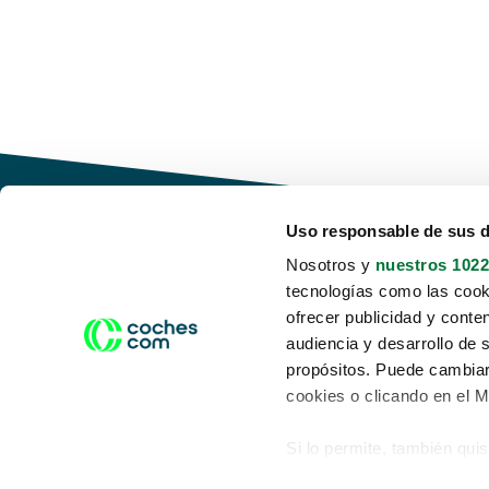
Uso responsable de sus 
Nosotros y
nuestros 1022
tecnologías como las cooki
Conduce tu futuro,
ofrecer publicidad y conte
desata tu movilidad
audiencia y desarrollo de 
propósitos. Puede cambiar
cookies o clicando en el 
Si lo permite, también qui
Acerca de nosotros
Aviso legal
Recopilar información