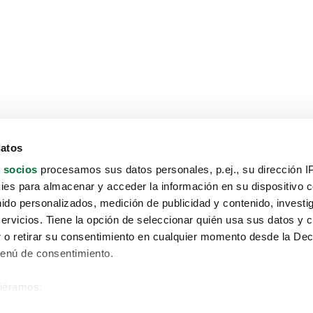
datos
 socios
procesamos sus datos personales, p.ej., su dirección I
es para almacenar y acceder la información en su dispositivo co
nido personalizados, medición de publicidad y contenido, investi
servicios. Tiene la opción de seleccionar quién usa sus datos y 
 o retirar su consentimiento en cualquier momento desde la Dec
Menú de consentimiento.
siéramos:
Aviso protección de datos
 sobre su ubicación geográfica que puede tener una precisión de