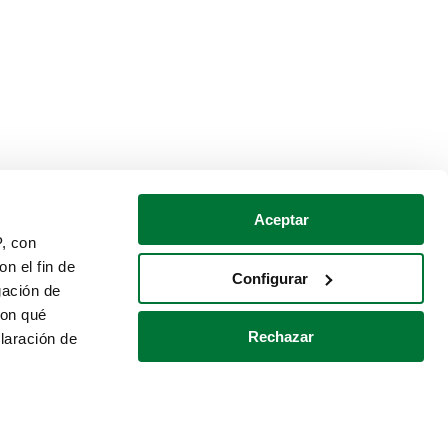
Aceptar
P, con
n el fin de
Configurar
gación de
con qué
Rechazar
laración de
Política de cookies
Contacto
 varios metros